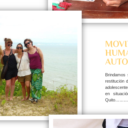
MOVI
HUMA
AUTO
Brindamos s
restitución
adolescent
en situaci
Quito……