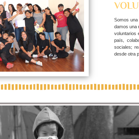
VOLU
Somos una p
damos una r
voluntarios 
país, colab
sociales; re
desde otra